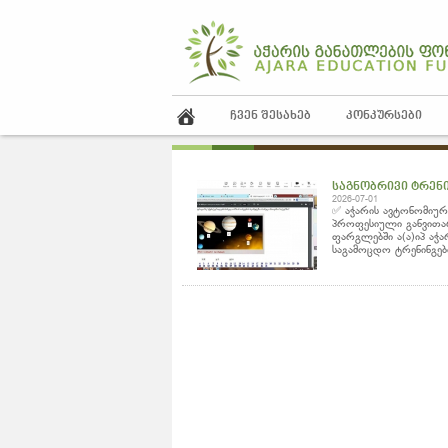
ᲩᲕᲔᲜ ᲨᲔᲡᲐᲮᲔᲑ
ᲙᲝᲜᲙᲣᲠᲡᲔᲑᲘ
საგნობრივი ტრენ
2026-07-01
✅ აჭარის ავტონომიურ
პროფესიული განვითა
ფარგლებში ა(ა)იპ აჭ
საგამოცდო ტრენინგებ