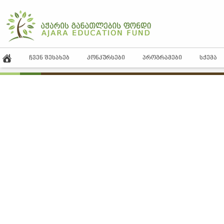
ᲩᲕᲔᲜ ᲨᲔᲡᲐᲮᲔᲑ
ᲙᲝᲜᲙᲣᲠᲡᲔᲑᲘ
ᲞᲠᲝᲒᲠᲐᲛᲔᲑᲘ
ᲡᲥᲔᲛᲐ