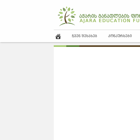
ᲩᲕᲔᲜ ᲨᲔᲡᲐᲮᲔᲑ
ᲙᲝᲜᲙᲣᲠᲡᲔᲑᲘ