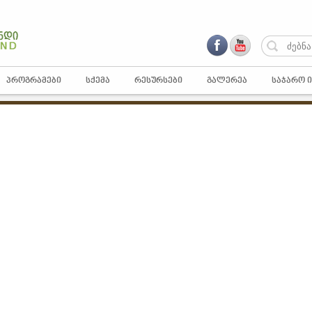
ᲞᲠᲝᲒᲠᲐᲛᲔᲑᲘ
ᲡᲥᲔᲛᲐ
ᲠᲔᲡᲣᲠᲡᲔᲑᲘ
ᲒᲐᲚᲔᲠᲔᲐ
ᲡᲐᲯᲐᲠᲝ 