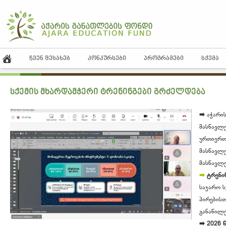
ᲩᲕᲔᲜ ᲨᲔᲡᲐᲮᲔᲑ
ᲙᲝᲜᲙᲣᲠᲡᲔᲑᲘ
ᲞᲠᲝᲒᲠᲐᲛᲔᲑᲘ
ᲡᲥᲔᲛᲐ
სქემის მხარდამჭერი ტრენინგები გრძელდება
➡️
აჭარის
მასწავლ
ურთიერთ
მასწავლ
მასწავლ
➡️
ტრენი
საჯარო 
პირების
განაწილე
➡️ 2026