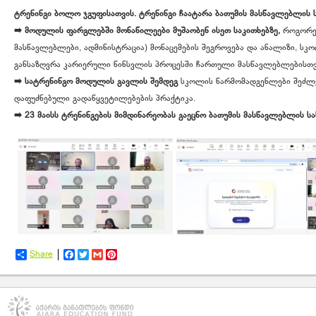
ტრენინგი
ბოლო
ჯგუფისათვის
.
ტრენინგი ჩაატარა
ბათუმის
მასწავლებლის
➡️
მოდულის
ფარგლებში
მონაწილეები
მუშაობენ
ისეთ
საკითხებზე
,
როგორებ
მასწავლებლები, ადმინისტრაცია) მონაცემების შეგროვება და ანალიზი, სკ
განსაზღვრა კარიერული წინსვლის პროცესში ჩართული მასწავლებლებისთვ
➡️
სატრენინგო
მოდულის
გავლის
შემდეგ
სკოლის წარმომადგენლები შეძლე
დაფუძნებული გადაწყვეტილებების პრაქტიკა.
➡️
23
მაისს
ტრენინგების
მიმდინარეობას
გაეცნო
ბათუმის
მასწავლებლის
ს
Share
Facebook
Twitter
Gmail
Pinterest