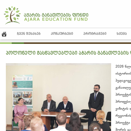
ᲩᲕᲔᲜ ᲨᲔᲡᲐᲮᲔᲑ
ᲙᲝᲜᲙᲣᲠᲡᲔᲑᲘ
ᲞᲠᲝᲒᲠᲐᲛᲔᲑᲘ
ᲡᲥᲔᲛᲐ
პოლონელი მასწავლებლები აჭარის განათლების
2026 წლ
ისტორიის
პედაგოგე
განათლე
პროექტის
პროფესი
ვიზიტის 
რეგიონი
პროექტი
შორის გ