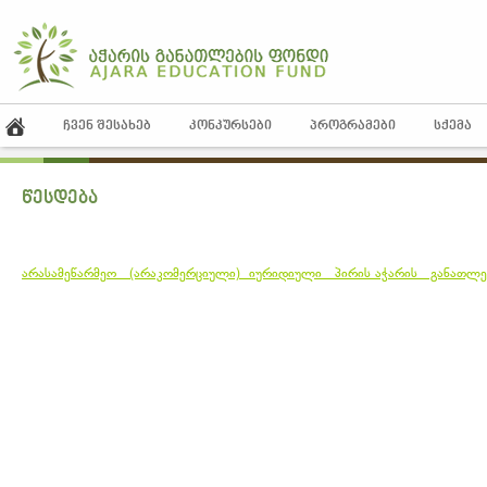
ᲩᲕᲔᲜ ᲨᲔᲡᲐᲮᲔᲑ
ᲙᲝᲜᲙᲣᲠᲡᲔᲑᲘ
ᲞᲠᲝᲒᲠᲐᲛᲔᲑᲘ
ᲡᲥᲔᲛᲐ
წესდება
არასამეწარმეო (არაკომერციული) იურიდიული პირის აჭარის განათლე