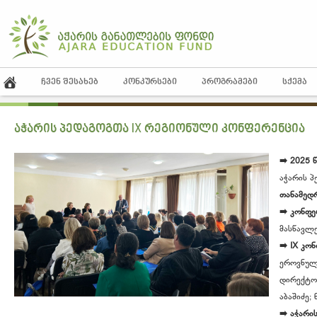
ᲩᲕᲔᲜ ᲨᲔᲡᲐᲮᲔᲑ
ᲙᲝᲜᲙᲣᲠᲡᲔᲑᲘ
ᲞᲠᲝᲒᲠᲐᲛᲔᲑᲘ
ᲡᲥᲔᲛᲐ
აჭარის პედაგოგთა IX რეგიონული კონფერენცია
➡️ 202
5 
აჭარის 
თანამედრ
➡️ კონფე
მასწავლ
➡️
IX კო
ეროვნული
დირექტორ
აბაშიძე;
➡️ აჭარი