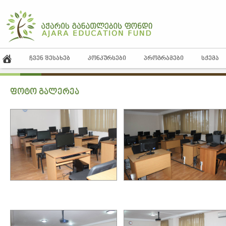
ᲩᲕᲔᲜ ᲨᲔᲡᲐᲮᲔᲑ
ᲙᲝᲜᲙᲣᲠᲡᲔᲑᲘ
ᲞᲠᲝᲒᲠᲐᲛᲔᲑᲘ
ᲡᲥᲔᲛᲐ
ფოტო გალერეა