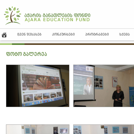
ᲩᲕᲔᲜ ᲨᲔᲡᲐᲮᲔᲑ
ᲙᲝᲜᲙᲣᲠᲡᲔᲑᲘ
ᲞᲠᲝᲒᲠᲐᲛᲔᲑᲘ
ᲡᲥᲔᲛᲐ
ფოტო გალერეა