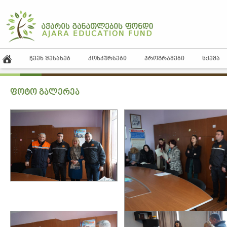
ᲩᲕᲔᲜ ᲨᲔᲡᲐᲮᲔᲑ
ᲙᲝᲜᲙᲣᲠᲡᲔᲑᲘ
ᲞᲠᲝᲒᲠᲐᲛᲔᲑᲘ
ᲡᲥᲔᲛᲐ
ფოტო გალერეა