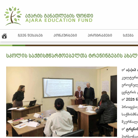
ᲩᲕᲔᲜ ᲨᲔᲡᲐᲮᲔᲑ
ᲙᲝᲜᲙᲣᲠᲡᲔᲑᲘ
ᲞᲠᲝᲒᲠᲐᲛᲔᲑᲘ
ᲡᲥᲔᲛᲐ
სკოლის საქმისმწარმოებელთა ტრენინგების ახალ
✅ ა(ა)იპ
კულტური
ეროვნულ
ცენტრის
✅ 2025 
პროფესიუ
საქმისმწ
მკურნალ
✅ ტრენინ
პერსონა